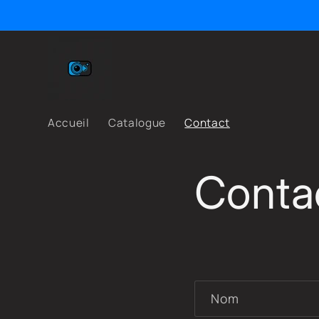
et
passer
au
contenu
Accueil
Catalogue
Contact
Conta
F
Nom
o